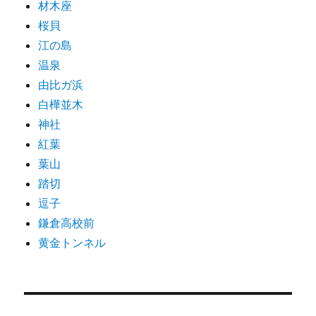
材木座
桜貝
江の島
温泉
由比ガ浜
白樺並木
神社
紅葉
葉山
踏切
逗子
鎌倉高校前
黄金トンネル