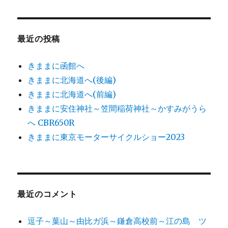
最近の投稿
きままに函館へ
きままに北海道へ(後編)
きままに北海道へ(前編)
きままに安住神社～笠間稲荷神社～かすみがうら
へ CBR650R
きままに東京モーターサイクルショー2023
最近のコメント
逗子～葉山～由比ガ浜～鎌倉高校前～江の島 ツ