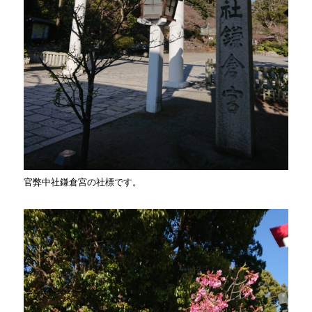
官弊中社鎌倉宮の社標です。