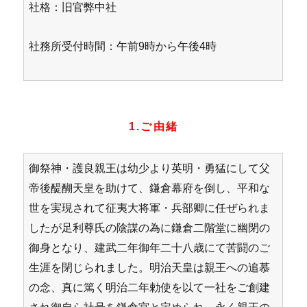
社格：旧官弊中社
社務所受付時間：午前9時から午後4時
1.ご由緒
御祭神・護良親王は幼少より英明・勇猛にして父
帝後醍醐天皇を助けて、鎌倉幕府を倒し、平和な
世を実現されて征夷大将軍・兵部卿に任ぜられま
したが足利尊氏の陰謀の為に鎌倉二階堂に幽閉の
御身となり、建武二年御年二十八歳にて苦闘のご
生涯を閉じられました。明治天皇は親王への追慕
の念、真に篤く明治二年勅使を以て一社をご創建