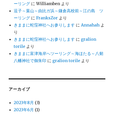
ーリング
に
Williamben
より
逗子～葉山～由比ガ浜～鎌倉高校前～江の島 ツ
ーリング
に
FranksZor
より
きままに蛇窪神社へお参りします
に
Annahah
よ
り
きままに蛇窪神社へお参りします
に
gralion
torile
より
きままに富津海岸へツーリング～海ほたる～八剱
八幡神社で御朱印
に
gralion torile
より
アーカイブ
2023年8月
(3)
2023年6月
(1)