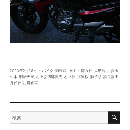
投
カ
タ
2020年2月26日
バイク
,
御朱印
,
神社
南方社
,
大塔宮
,
小賀玉
稿
テ
グ
の木
,
明治天皇
,
村上彦四郎義光
,
村上社
,
河津桜
,
獅子頭
,
護良親王
,
日:
ゴ
身代わり
,
鎌倉宮
リ
ー
検
検
索
索: