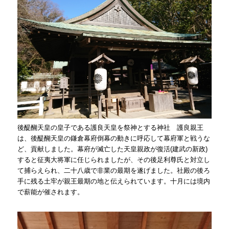
後醍醐天皇の皇子である護良天皇を祭神とする神社 護良親王
は、後醍醐天皇の鎌倉幕府倒幕の動きに呼応して幕府軍と戦うな
ど、貢献しました。幕府が滅亡した天皇親政が復活(建武の新政)
すると征夷大将軍に任じられましたが、その後足利尊氏と対立し
て捕らえられ、二十八歳で非業の最期を遂げました。社殿の後ろ
手に残る土牢が親王最期の地と伝えられています。十月には境内
で薪能が催されます。