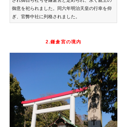
され御自ら社号を鎌倉宮と定められ、永く親王の
御意を祀られました。同六年明治天皇の行幸を仰
ぎ、官弊中社に列格されました。
2.鎌倉宮の境内