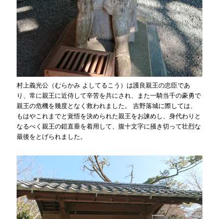
村上義光公（むらかみ よしてるこう）は護良親王の忠臣であ
り、常に親王に近侍して辛苦を共にされ、また一騎当千の豪勇で
親王の危機を幾度となく救われました。 吉野落城に際しては、
もはやこれまでと覚悟を決められた親王をお諫めし、身代わりと
なるべく親王の鎧直垂を着用して、腹十文字に掻き切って壮烈な
最後をとげられました。