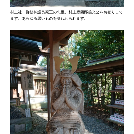
村上社 御祭神護良親王の忠臣、村上彦四郎義光公をお祀りして
ます。あらゆる悪いものを身代わられます。