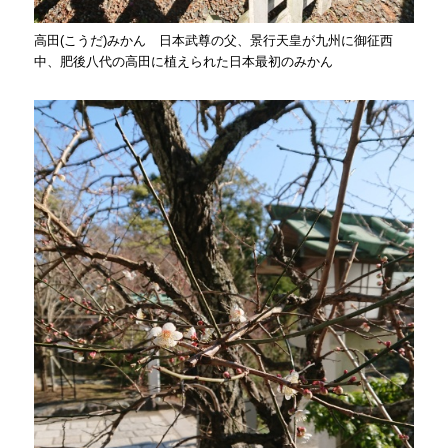
高田(こうだ)みかん 日本武尊の父、景行天皇が九州に御征西
中、肥後八代の高田に植えられた日本最初のみかん