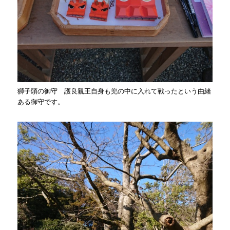
獅子頭の御守 護良親王自身も兜の中に入れて戦ったという由緒
ある御守です。