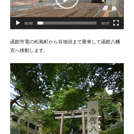
ー
ヤ
ー
00:00
00:07
函館市電の松風町から谷地頭まで乗車して函館八幡
宮へ移動します。