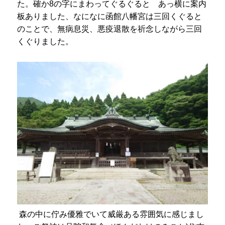
た。確か8の字にまわってぐるぐると あっ横に案内
板ありました、なになに函館八幡宮は三回くぐると
のことで、無病息災、悪疫退散を祈念しながら三回
くぐりました。
森の中に佇み優雅でいて威厳ある雰囲気に感じまし