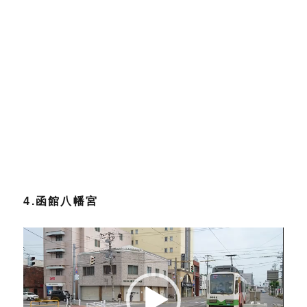
4.函館八幡宮
動
画
プ
レ