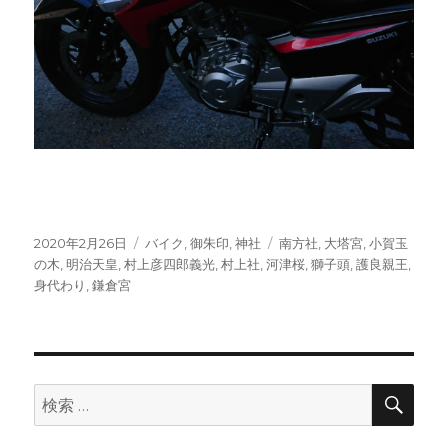
投
カ
タ
2020年2月26日
バイク
,
御朱印
,
神社
南方社
,
大塔宮
,
小賀玉
稿
テ
グ
の木
,
明治天皇
,
村上彦四郎義光
,
村上社
,
河津桜
,
獅子頭
,
護良親王
,
日:
ゴ
身代わり
,
鎌倉宮
リ
ー
検
検
索
索: