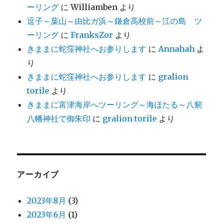
ーリング
に
Williamben
より
逗子～葉山～由比ガ浜～鎌倉高校前～江の島 ツ
ーリング
に
FranksZor
より
きままに蛇窪神社へお参りします
に
Annahah
よ
り
きままに蛇窪神社へお参りします
に
gralion
torile
より
きままに富津海岸へツーリング～海ほたる～八剱
八幡神社で御朱印
に
gralion torile
より
アーカイブ
2023年8月
(3)
2023年6月
(1)