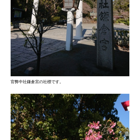
官弊中社鎌倉宮の社標です。