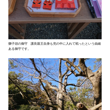
獅子頭の御守 護良親王自身も兜の中に入れて戦ったという由緒
ある御守です。