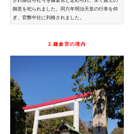
され御自ら社号を鎌倉宮と定められ、永く親王の
御意を祀られました。同六年明治天皇の行幸を仰
ぎ、官弊中社に列格されました。
2.鎌倉宮の境内