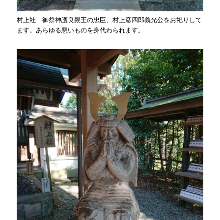
村上社 御祭神護良親王の忠臣、村上彦四郎義光公をお祀りして
ます。あらゆる悪いものを身代わられます。