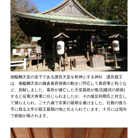
後醍醐天皇の皇子である護良天皇を祭神とする神社 護良親王
は、後醍醐天皇の鎌倉幕府倒幕の動きに呼応して幕府軍と戦うな
ど、貢献しました。幕府が滅亡した天皇親政が復活(建武の新政)
すると征夷大将軍に任じられましたが、その後足利尊氏と対立し
て捕らえられ、二十八歳で非業の最期を遂げました。社殿の後ろ
手に残る土牢が親王最期の地と伝えられています。十月には境内
で薪能が催されます。