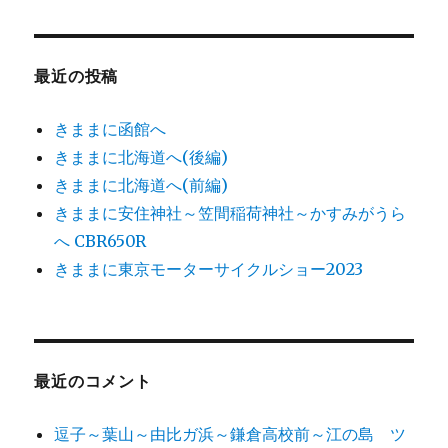
最近の投稿
きままに函館へ
きままに北海道へ(後編)
きままに北海道へ(前編)
きままに安住神社～笠間稲荷神社～かすみがうら
へ CBR650R
きままに東京モーターサイクルショー2023
最近のコメント
逗子～葉山～由比ガ浜～鎌倉高校前～江の島 ツ