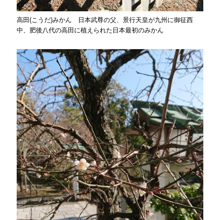
高田(こうだ)みかん 日本武尊の父、景行天皇が九州に御征西
中、肥後八代の高田に植えられた日本最初のみかん