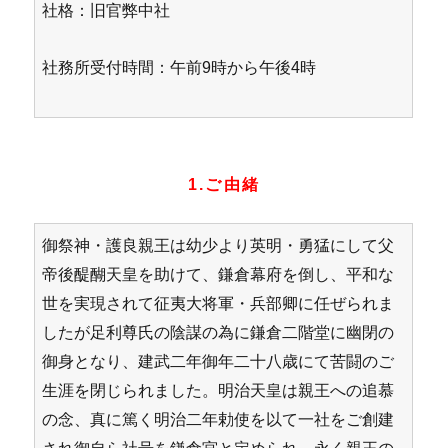
社格：旧官弊中社
社務所受付時間：午前9時から午後4時
1.ご由緒
御祭神・護良親王は幼少より英明・勇猛にして父
帝後醍醐天皇を助けて、鎌倉幕府を倒し、平和な
世を実現されて征夷大将軍・兵部卿に任ぜられま
したが足利尊氏の陰謀の為に鎌倉二階堂に幽閉の
御身となり、建武二年御年二十八歳にて苦闘のご
生涯を閉じられました。明治天皇は親王への追慕
の念、真に篤く明治二年勅使を以て一社をご創建