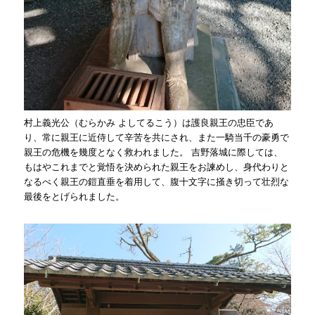
村上義光公（むらかみ よしてるこう）は護良親王の忠臣であ
り、常に親王に近侍して辛苦を共にされ、また一騎当千の豪勇で
親王の危機を幾度となく救われました。 吉野落城に際しては、
もはやこれまでと覚悟を決められた親王をお諫めし、身代わりと
なるべく親王の鎧直垂を着用して、腹十文字に掻き切って壮烈な
最後をとげられました。