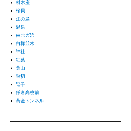
材木座
桜貝
江の島
温泉
由比ガ浜
白樺並木
神社
紅葉
葉山
踏切
逗子
鎌倉高校前
黄金トンネル