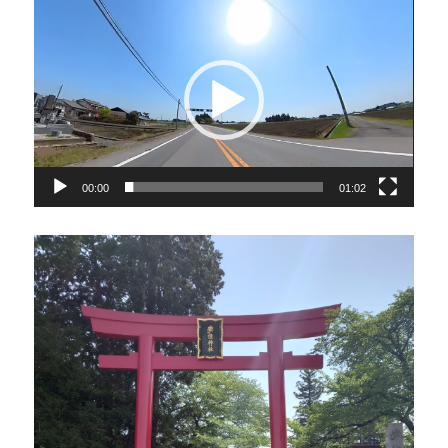
動
画
プ
レ
ー
ヤ
ー
00:00
01:02