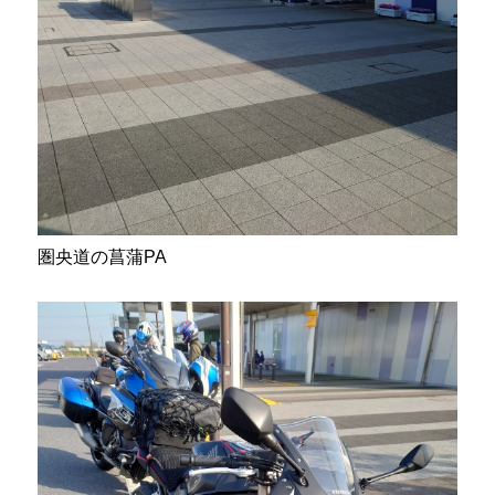
圏央道の菖蒲PA