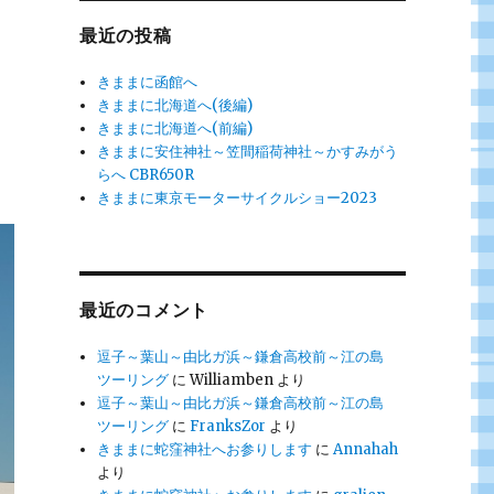
最近の投稿
きままに函館へ
きままに北海道へ(後編)
きままに北海道へ(前編)
きままに安住神社～笠間稲荷神社～かすみがう
らへ CBR650R
きままに東京モーターサイクルショー2023
最近のコメント
逗子～葉山～由比ガ浜～鎌倉高校前～江の島
ツーリング
に
Williamben
より
逗子～葉山～由比ガ浜～鎌倉高校前～江の島
ツーリング
に
FranksZor
より
きままに蛇窪神社へお参りします
に
Annahah
より