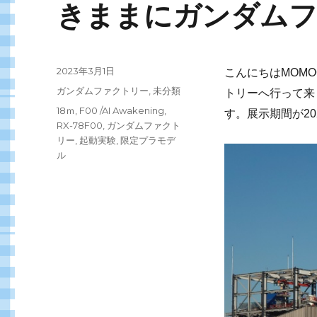
きままにガンダム
投
2023年3月1日
こんにちはMOMO
稿
カ
ガンダムファクトリー
,
未分類
トリーへ行って来
日:
テ
タ
18ｍ
,
F00 /AI Awakening
,
。
す
展示期間が2
ゴ
グ
RX-78F00
,
ガンダムファクト
リ
リー
,
起動実験
,
限定プラモデ
ー
ル