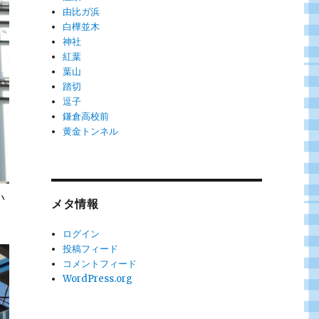
由比ガ浜
白樺並木
神社
紅葉
葉山
踏切
逗子
鎌倉高校前
黄金トンネル
い
メタ情報
ログイン
投稿フィード
コメントフィード
WordPress.org