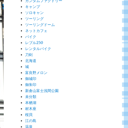
ガンダムファクトリー
キャンプ
ソロキャン
ツーリング
ツーリングドーム
ネットカフェ
バイク
レブル250
レンタルバイク
刀剣
北海道
城
富良野メロン
御城印
御朱印
新倉山富士浅間公園
未分類
本栖湖
材木座
桜貝
江の島
温泉