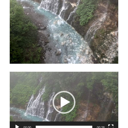
動
画
プ
レ
ー
ヤ
ー
00:00
00:28