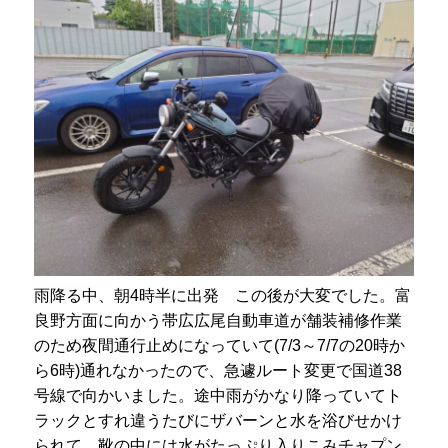
雨降る中、朝4時半に出発 この後が大変でした。富
良野方面に向かう帯広広尾自動車道が舗装補修作業
のため夜間通行止めになっていて(7/3～7/7の20時か
ら6時)通れなかったので、急遽ルート変更で国道38
号線で向かいました。途中雨がかなり降っていてト
ラックとすれ違うたびにザバーンと水を浴びせかけ
られて、靴の中には水がたっぷり入りこみチャプン