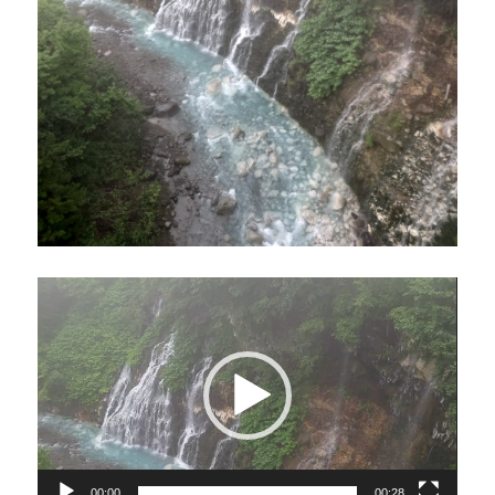
動
画
プ
レ
ー
ヤ
ー
00:00
00:28