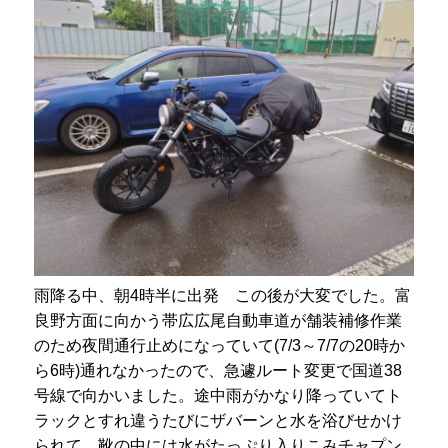
雨降る中、朝4時半に出発 この後が大変でした。富
良野方面に向かう帯広広尾自動車道が舗装補修作業
のため夜間通行止めになっていて(7/3～7/7の20時か
ら6時)通れなかったので、急遽ルート変更で国道38
号線で向かいました。途中雨がかなり降っていてト
ラックとすれ違うたびにザバーンと水を浴びせかけ
られて、靴の中には水がたっぷり入りこみチャプン