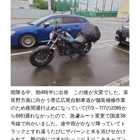
雨降る中、朝4時半に出発 この後が大変でした。富
良野方面に向かう帯広広尾自動車道が舗装補修作業
のため夜間通行止めになっていて(7/3～7/7の20時か
ら6時)通れなかったので、急遽ルート変更で国道38
号線で向かいました。途中雨がかなり降っていてト
ラックとすれ違うたびにザバーンと水を浴びせかけ
られて、靴の中には水がたっぷり入りこみチャプン