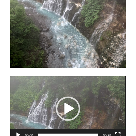
動
画
プ
レ
ー
ヤ
ー
00:00
00:28