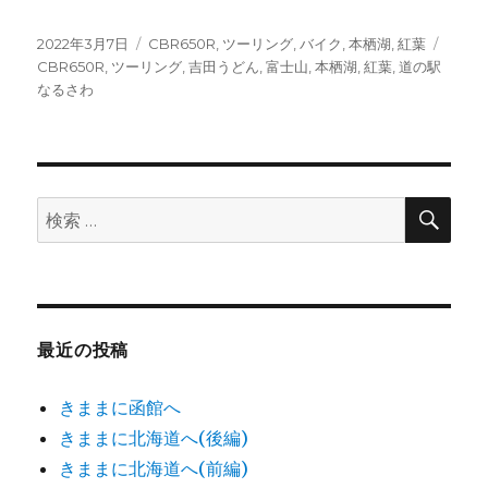
投
カ
タ
2022年3月7日
CBR650R
,
ツーリング
,
バイク
,
本栖湖
,
紅葉
稿
テ
グ
CBR650R
,
ツーリング
,
吉田うどん
,
富士山
,
本栖湖
,
紅葉
,
道の駅
日:
ゴ
なるさわ
リ
ー
検
検
索
索:
最近の投稿
きままに函館へ
きままに北海道へ(後編)
きままに北海道へ(前編)