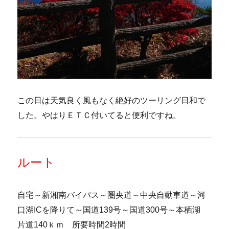
この日は天気良く風もなく絶好のツーリング日和で
した。やはりＥＴＣ付いてると便利ですね。
ルート
自宅～新湘南バイパス～圏央道～中央自動車道～河
口湖ICを降りて～国道139号～国道300号～本栖湖
片道140ｋｍ 所要時間2時間