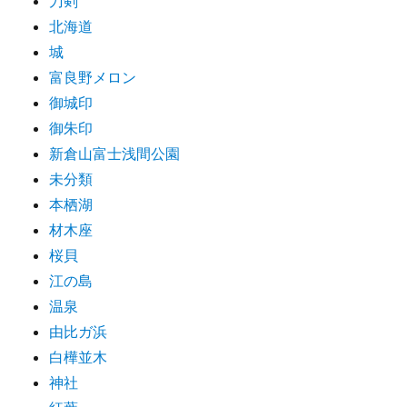
刀剣
北海道
城
富良野メロン
御城印
御朱印
新倉山富士浅間公園
未分類
本栖湖
材木座
桜貝
江の島
温泉
由比ガ浜
白樺並木
神社