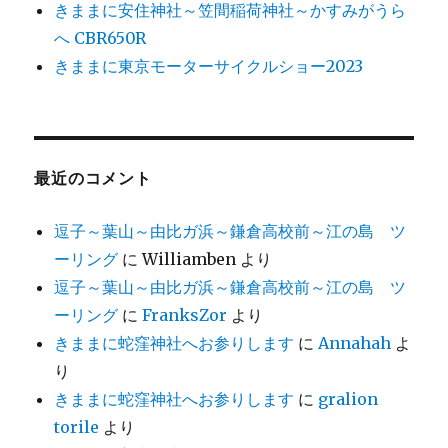
きままに安住神社～笠間稲荷神社～かすみがうら
へ CBR650R
きままに東京モーターサイクルショー2023
最近のコメント
逗子～葉山～由比ガ浜～鎌倉高校前～江の島 ツ
ーリング
に
Williamben
より
逗子～葉山～由比ガ浜～鎌倉高校前～江の島 ツ
ーリング
に
FranksZor
より
きままに蛇窪神社へお参りします
に
Annahah
よ
り
きままに蛇窪神社へお参りします
に
gralion
torile
より