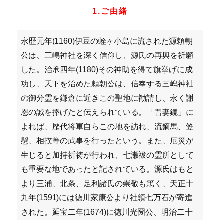
1.ご由緒
永歴元年(1160)伊豆の蛭ヶ小島に流された源頼朝
公は、三嶋神社を深く信仰し、源氏の再興を祈願
した。治承四年(1180)その神助を得て旗挙げに成
功し、天下を治めた頼朝公は、信奉する三嶋神社
の御分霊を鎌倉に近きこの聖地に勧請し、永く謝
恩の誠を捧げたと伝えられている。「吾妻鏡」に
よれば、歴代将軍自らこの地を訪れ、流鏑馬、笠
懸、相撲等の武事を行ったという。また、厄災が
生じると加持祈祷が行われ、七瀬祓の霊所として
も重要な地であったと記されている。源氏はもと
より三浦、北条、足利諸氏の崇敬も篤く、天正十
九年(1591)には徳川家康公より社領七万石が寄進
された。延宝二年(1674)に徳川光圀公、明治二十