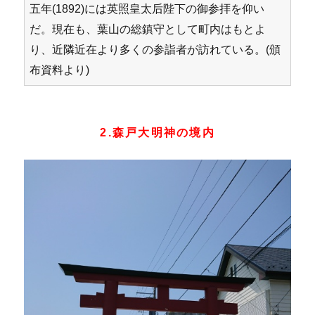
五年(1892)には英照皇太后陛下の御参拝を仰い
だ。現在も、葉山の総鎮守として町内はもとよ
り、近隣近在より多くの参詣者が訪れている。(頒
布資料より)
2.森戸大明神の境内