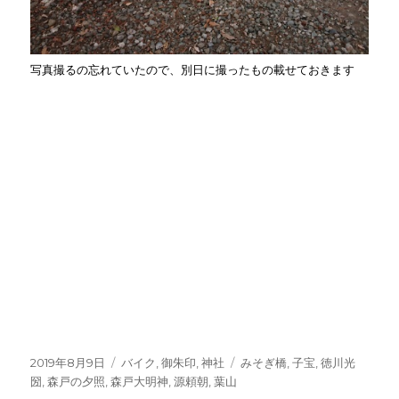
写真撮るの忘れていたので、別日に撮ったもの載せておきます
投
カ
タ
2019年8月9日
バイク
,
御朱印
,
神社
みそぎ橋
,
子宝
,
徳川光
稿
テ
グ
圀
,
森戸の夕照
,
森戸大明神
,
源頼朝
,
葉山