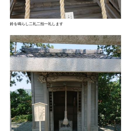
鈴を鳴らし二礼二拍一礼します