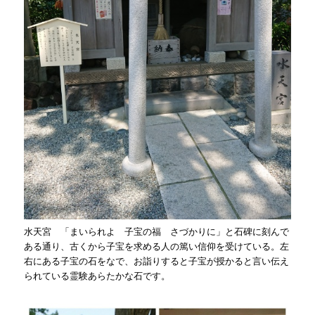
水天宮 「まいられよ 子宝の福 さづかりに」と石碑に刻んで
ある通り、古くから子宝を求める人の篤い信仰を受けている。左
右にある子宝の石をなで、お詣りすると子宝が授かると言い伝え
られている霊験あらたかな石です。