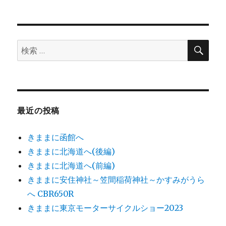
日:
ゴ
リ
ー
検
検
索
索:
最近の投稿
きままに函館へ
きままに北海道へ(後編)
きままに北海道へ(前編)
きままに安住神社～笠間稲荷神社～かすみがうら
へ CBR650R
きままに東京モーターサイクルショー2023