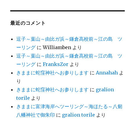
最近のコメント
逗子～葉山～由比ガ浜～鎌倉高校前～江の島 ツ
ーリング
に
Williamben
より
逗子～葉山～由比ガ浜～鎌倉高校前～江の島 ツ
ーリング
に
FranksZor
より
きままに蛇窪神社へお参りします
に
Annahah
よ
り
きままに蛇窪神社へお参りします
に
gralion
torile
より
きままに富津海岸へツーリング～海ほたる～八剱
八幡神社で御朱印
に
gralion torile
より