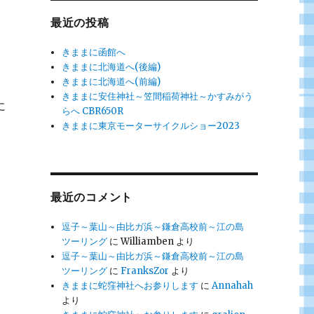
最近の投稿
きままに函館へ
きままに北海道へ(後編)
きままに北海道へ(前編)
きままに安住神社～笠間稲荷神社～かすみがう
に
らへ CBR650R
きままに東京モーターサイクルショー2023
最近のコメント
逗子～葉山～由比ガ浜～鎌倉高校前～江の島
ツーリング
に
Williamben
より
逗子～葉山～由比ガ浜～鎌倉高校前～江の島
ツーリング
に
FranksZor
より
きままに蛇窪神社へお参りします
に
Annahah
より