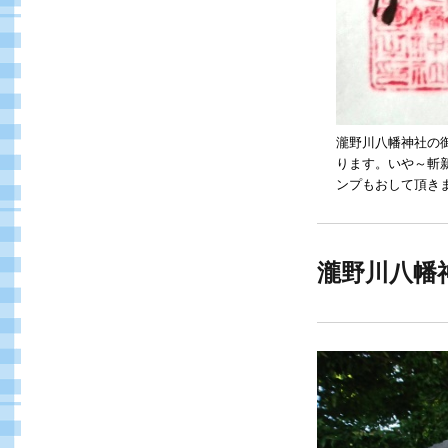
瀧野川八幡神社の御
ります。いや～斬
ンプもおして頂きま
瀧野川八幡