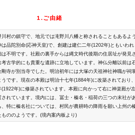
1.ご由緒
野川村の鎮守で、地元では滝野川八幡と称されることもあるよ
は品陀別命(応神天皇)で、創建は建仁二年(1202年)ともいわれ
細は不明です。社殿の裏手からは縄文時代後期の住居址が発見
は考古学的にも貴重な遺跡に立地しています。神仏分離以前は
金剛寺が別当寺でした。明治初年には大塚の天祖神社神職が祠
うです。現在の本殿は明治十七年(1884年)に改築されており
(1922年)に修築されています。本殿に向かって右に神楽殿が
置されています。境内には、冨士・榛名・稲荷の三つの末社が
ち、特に榛名社については、村民が農耕時の降雨を願い上州の
もののようです。(境内案内板より)