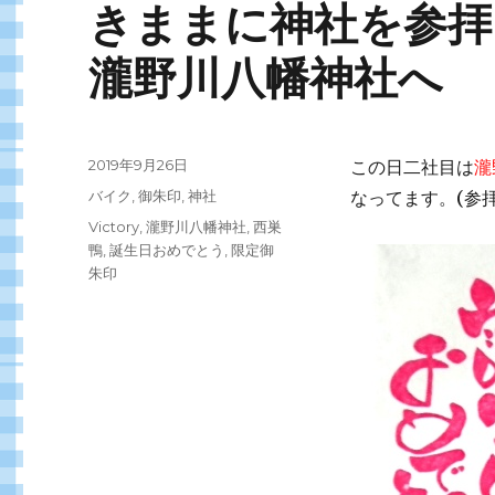
きままに神社を参拝
瀧野川八幡神社へ
投
2019年9月26日
この日二社目は
瀧
稿
カ
バイク
,
御朱印
,
神社
なってます。(参拝
日:
テ
タ
Victory
,
瀧野川八幡神社
,
西巣
ゴ
グ
鴨
,
誕生日おめでとう
,
限定御
リ
朱印
ー