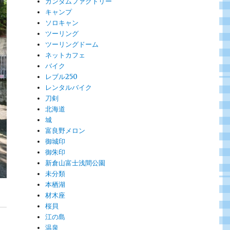
ガンダムファクトリー
キャンプ
ソロキャン
ツーリング
ツーリングドーム
ネットカフェ
バイク
レブル250
レンタルバイク
刀剣
北海道
城
富良野メロン
御城印
御朱印
新倉山富士浅間公園
未分類
本栖湖
材木座
桜貝
江の島
温泉