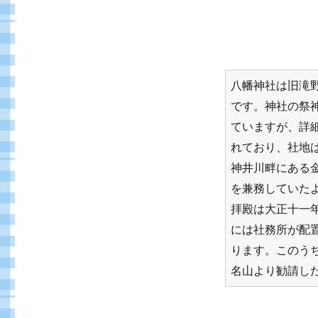
八幡神社は旧滝
です。神社の祭神
ていますが、詳
れており、社地
神井川畔にある
を兼務していたよ
拝殿は大正十一年
には社務所が配
ります。このう
名山より勧請した