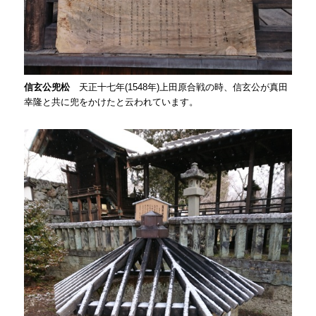
信玄公兜松
天正十七年(1548年)上田原合戦の時、信玄公が真田
幸隆と共に兜をかけたと云われています。