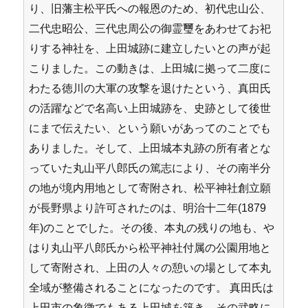
り、旧藩主松平氏への報恩のため、初代忠山公、
二代忠昭公、三代忠周公の御霊璽をあわせてお祀
りする神社を、上田城跡に建立したいとの声が起
こりました。この動きは、上田城に拠って二度に
わたる徳川の大軍の攻撃を退けたという、真田氏
の活躍などで名高い上田城跡を、史跡として後世
にまで伝えたい、という願いがあってのことでも
ありました。そして、上田城本丸跡の所有者とな
っていた丸山平八郎氏の篤志により、その南半分
の地が境内用地として寄附され、松平神社創立願
が長野県より許可されたのは、明治十二年(1879
年)のことでした。その後、本丸の残りの地も、や
はり丸山平八郎氏から松平神社付属の公園用地と
して寄附され、上田の人々の憩いの場として本丸
全域が整備されることになったのです。 真田氏は
上田市の象徴でもある上田城を築き、その武略に