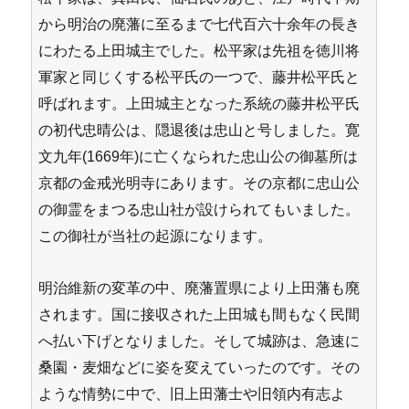
から明治の廃藩に至るまで七代百六十余年の長き
にわたる上田城主でした。松平家は先祖を徳川将
軍家と同じくする松平氏の一つで、藤井松平氏と
呼ばれます。上田城主となった系統の藤井松平氏
の初代忠晴公は、隠退後は忠山と号しました。寛
文九年(1669年)に亡くなられた忠山公の御墓所は
京都の金戒光明寺にあります。その京都に忠山公
の御霊をまつる忠山社が設けられてもいました。
この御社が当社の起源になります。
明治維新の変革の中、廃藩置県により上田藩も廃
されます。国に接収された上田城も間もなく民間
へ払い下げとなりました。そして城跡は、急速に
桑園・麦畑などに姿を変えていったのです。その
ような情勢に中で、旧上田藩士や旧領内有志よ