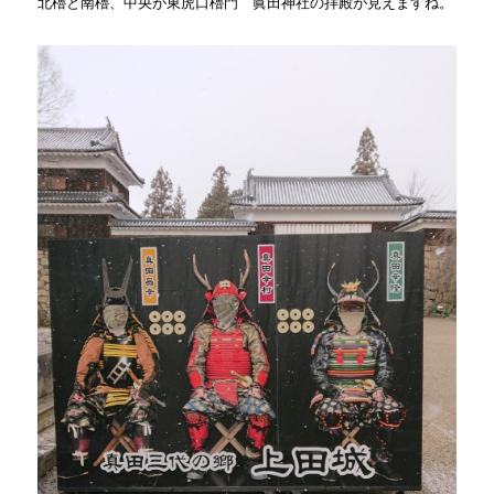
北櫓と南櫓、中央が東虎口櫓門 眞田神社の拝殿が見えますね。