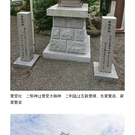
豊受社 ご祭神は豊受大御神 ご利益は五穀豊穣、生業繁昌、家
業繁栄