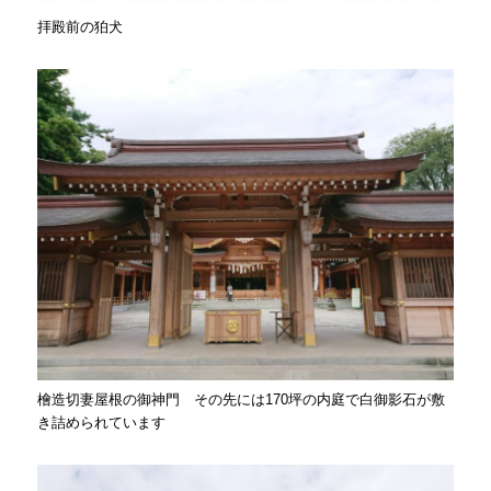
拝殿前の狛犬
檜造切妻屋根の御神門 その先には170坪の内庭で白御影石が敷
き詰められています