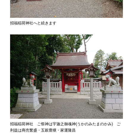
招福稲荷神社へと続きます
招福稲荷神社 ご祭神は宇迦之御魂神(うかのみたまのかみ) ご
利益は商売繁盛・五穀豊穣・家運隆昌