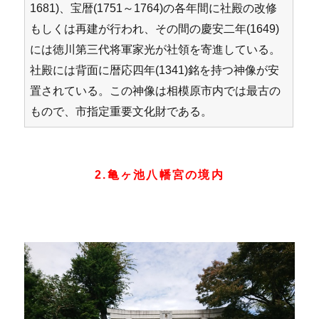
1681)、宝暦(1751～1764)の各年間に社殿の改修
もしくは再建が行われ、その間の慶安二年(1649)
には徳川第三代将軍家光が社領を寄進している。
社殿には背面に暦応四年(1341)銘を持つ神像が安
置されている。この神像は相模原市内では最古の
もので、市指定重要文化財である。
2.亀ヶ池八幡宮の境内