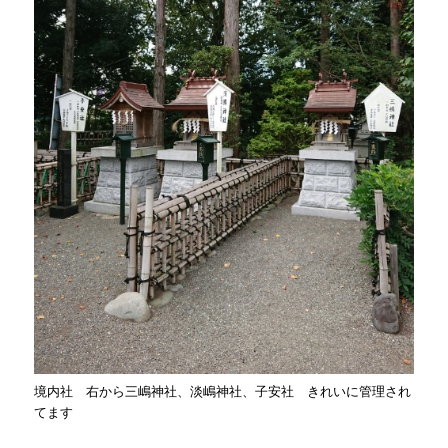
境内社 右から三嶋神社、淡嶋神社、子安社 きれいに管理され
てます