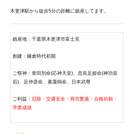
木更津駅から徒歩5分の距離に鎮座してます。
鎮座地：千葉県木更津市富士見
創建：鎌倉時代初期
ご祭神：誉田別命(応神天皇)、息長足姫命(神功皇
后)、足仲彦命、素戔嗚命、日本武尊
ご利益：
厄除・交通安全・商売繁盛・合格祈願・
学業成就