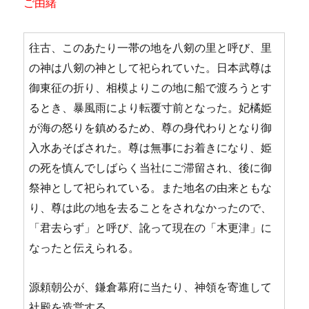
ご由緒
往古、このあたり一帯の地を八剱の里と呼び、里
の神は八剱の神として祀られていた。日本武尊は
御東征の折り、相模よりこの地に船で渡ろうとす
るとき、暴風雨により転覆寸前となった。妃橘姫
が海の怒りを鎮めるため、尊の身代わりとなり御
入水あそばされた。尊は無事にお着きになり、姫
の死を慎んでしばらく当社にご滞留され、後に御
祭神として祀られている。また地名の由来ともな
り、尊は此の地を去ることをされなかったので、
「君去らず」と呼び、訛って現在の「木更津」に
なったと伝えられる。
源頼朝公が、鎌倉幕府に当たり、神領を寄進して
社殿を造営する。