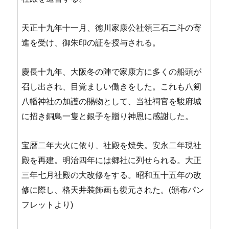
天正十九年十一月、徳川家康公社領三石二斗の寄
進を受け、御朱印の証を授与される。
慶長十九年、大阪冬の陣で家康方に多くの船頭が
召し出され、目覚ましい働きをした。これも八剱
八幡神社の加護の賜物として、当社祠官を駿府城
に招き銅鳥一隻と銀子を贈り神恩に感謝した。
宝暦二年大火に依り、社殿を焼失。安永二年現社
殿を再建。明治四年には郷社に列せられる。大正
三年七月社殿の大改修をする。昭和五十五年の改
際し、格
修に
天井装飾画も復元された。(頒布パン
フレットより)