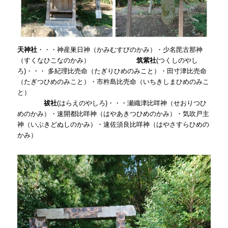
天神社
・・・神産巣日神（かみむすびのかみ）・少名毘古那神
（すくなひこなのかみ）
筑紫社
(つくしのやし
ろ)・・・ 多紀理比売命（たぎりひめのみこと）・田寸津比売命
（たぎつひめのみこと）・市杵島比売命（いちきしまひめのみこ
と）
祓社
(はらえのやしろ)・・・瀬織津比咩神（せおりつひ
めのかみ）・速開都比咩神（はやあきつひめのかみ）・気吹戸主
神（いぶきどぬしのかみ）・速佐須良比咩神（はやさすらひめの
かみ）