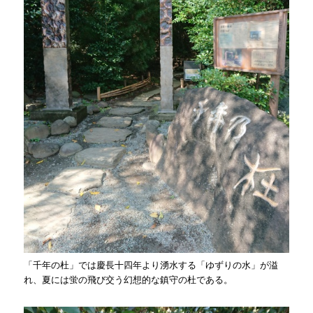
「千年の杜」では慶長十四年より湧水する「ゆずりの水」が溢
れ、夏には蛍の飛び交う幻想的な鎮守の杜である。