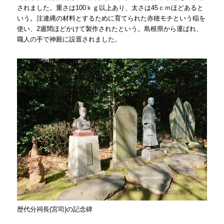
されました。重さは100ｋｇ以上あり、太さは45ｃｍほどあると
いう。注連縄の材料とするために育てられた赤穂モチという稲を
使い、2週間ほどかけて製作されたという。島根県から運ばれ、
職人の手で神殿に設置されました。
歴代分祠長(宮司)の記念碑