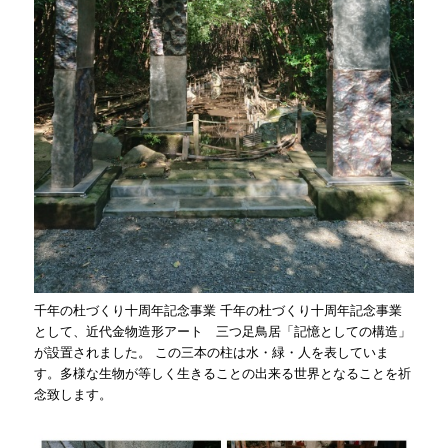
千年の杜づくり十周年記念事業 千年の杜づくり十周年記念事業
として、近代金物造形アート 三つ足鳥居「記憶としての構造」
が設置されました。 この三本の柱は水・緑・人を表していま
す。多様な生物が等しく生きることの出来る世界となることを祈
念致します。