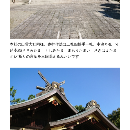
本社の出雲大社同様、参拝作法は二礼四拍手一礼、幸魂奇魂 守
給幸給(さきみたま くしみたま まもりたまい さきはえたま
え)と祈りの言葉を三回唱えるみたいです