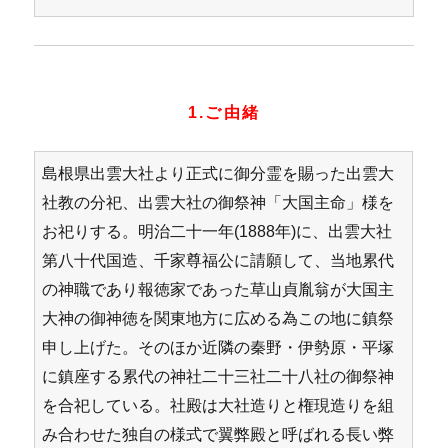
1.ご由緒
島根県出雲大社より正式に御分霊を賜った出雲大
社教の分祀、出雲大社の御祭神「大国主命」様を
お祀りする。明治二十一年(1888年)に、出雲大社
第八十代国造、千家尊福公に請願して、当地累代
の神職であり報徳家であった草山貞胤翁が大国主
大神の御神徳を関東地方に広める為この地に鎮祭
申し上げた。そのほか近隣の秦野・伊勢原・平塚
に鎮座する累代の神社二十三社二十八社の御祭神
を合祀している。社殿は大社造りと権現造りを組
み合わせた独自の様式で翼弊殿と呼ばれる長い弊