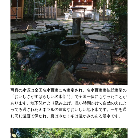
写真の水源は全国名水百選にも選定され、名水百選選抜総選挙の
「おいしさがすばらしい名水部門」で全国一位にもなったことが
あります。地下51ｍより汲み上げ、長い時間かけて自然の力によ
ってろ過されたミネラルの豊富なおいしい地下水です。一年を通
じ同じ温度で保たれ、夏は冷たく冬は温かみのある湧水です。