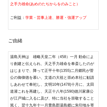
之手力雄命(あめのたぢからをのみこと）
ご利益：
学業・芸事上達、勝運・強運アップ
ご由緒
湯島天神は 雄略天皇二年（458）一月 勅命によ
り創建と伝えられ、天之手力雄命を奉斎したのが
はじまりで、降って正平十年(1355)二月郷民が菅
公の御偉徳を慕い、文道の大祖と崇め本社に勧請
しあわせて奉祀し、文明10年(1478)十月に、太田
道灌これを再建し、天正十八年(1590)徳川家康公
が江戸城に入るに及び、特に当社を崇敬すること
篤く、翌十九年十一月豊島郡湯島郷に朱印地を寄