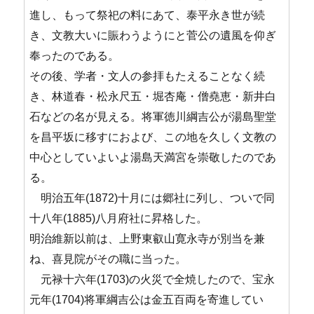
進し、もって祭祀の料にあて、泰平永き世が続
き、文教大いに賑わうようにと菅公の遺風を仰ぎ
奉ったのである。
その後、学者・文人の参拝もたえることなく続
き、林道春・松永尺五・堀杏庵・僧堯恵・新井白
石などの名が見える。将軍徳川綱吉公が湯島聖堂
を昌平坂に移すにおよび、この地を久しく文教の
中心としていよいよ湯島天満宮を崇敬したのであ
る。
明治五年(1872)十月には郷社に列し、ついで同
十八年(1885)八月府社に昇格した。
明治維新以前は、上野東叡山寛永寺が別当を兼
ね、喜見院がその職に当った。
元禄十六年(1703)の火災で全焼したので、宝永
元年(1704)将軍綱吉公は金五百両を寄進してい