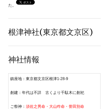
た。
根津神社(東京都文京区)
神社情報
鎮座地：東京都文京区根津1-28-9
創建：年代は不詳 古くより千駄木に創祀
ご祭神：
須佐之男命
・
大山咋命
・
誉田別命