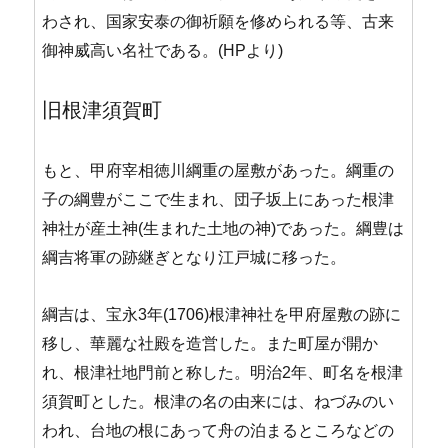
わされ、国家安泰の御祈願を修められる等、古来
御神威高い名社である。(HPより)
旧根津須賀町
もと、甲府宰相徳川綱重の屋敷があった。綱重の
子の綱豊がここで生まれ、団子坂上にあった根津
神社が産土神(生まれた土地の神)であった。綱豊は
綱吉将軍の跡継ぎとなり江戸城に移った。
綱吉は、宝永3年(1706)根津神社を甲府屋敷の跡に
移し、華麗な社殿を造営した。また町屋が開か
れ、根津社地門前と称した。明治2年、町名を根津
須賀町とした。根津の名の由来には、ねづみのい
われ、台地の根にあって舟の泊まるところなどの