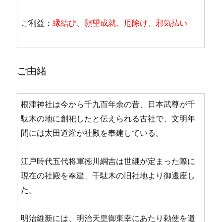
ご利益：
縁結び、願望成就、厄除け、邪気払い
ご由緒
根津神社は今から千九百年余の昔、日本武尊が千
駄木の地に創祀したと伝えられる古社で、文明年
間には太田道灌が社殿を奉建している。
江戸時代五代将軍徳川綱吉は世継が定まった際に
現在の社殿を奉建、千駄木の旧社地より御遷座し
た。
明治維新には、明治天皇御東幸にあたり勅使を遣