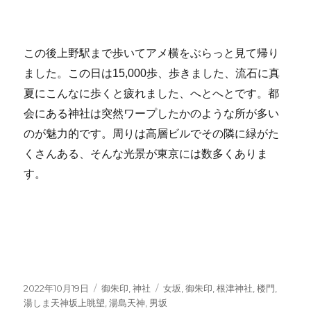
この後上野駅まで歩いてアメ横をぶらっと見て帰り
ました。この日は15,000歩、歩きました、流石に真
夏にこんなに歩くと疲れました、へとへとです。都
会にある神社は突然ワープしたかのような所が多い
のが魅力的です。周りは高層ビルでその隣に緑がた
くさんある、そんな光景が東京には数多くありま
す。
投
カ
タ
2022年10月19日
御朱印
,
神社
女坂
,
御朱印
,
根津神社
,
楼門
,
稿
テ
グ
湯しま天神坂上眺望
,
湯島天神
,
男坂