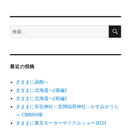
日:
ゴ
リ
ー
検
検
索
索:
最近の投稿
きままに函館へ
きままに北海道へ(後編)
きままに北海道へ(前編)
きままに安住神社～笠間稲荷神社～かすみがうら
へ CBR650R
きままに東京モーターサイクルショー2023