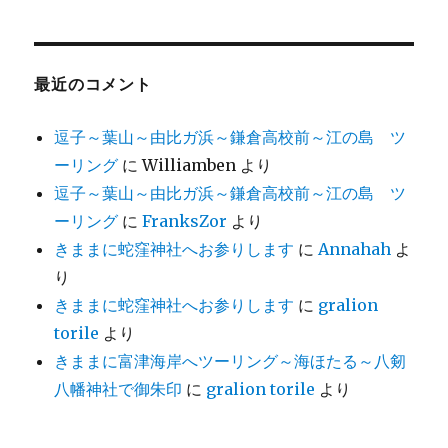
最近のコメント
逗子～葉山～由比ガ浜～鎌倉高校前～江の島 ツ
ーリング
に
Williamben
より
逗子～葉山～由比ガ浜～鎌倉高校前～江の島 ツ
ーリング
に
FranksZor
より
きままに蛇窪神社へお参りします
に
Annahah
よ
り
きままに蛇窪神社へお参りします
に
gralion
torile
より
きままに富津海岸へツーリング～海ほたる～八剱
八幡神社で御朱印
に
gralion torile
より