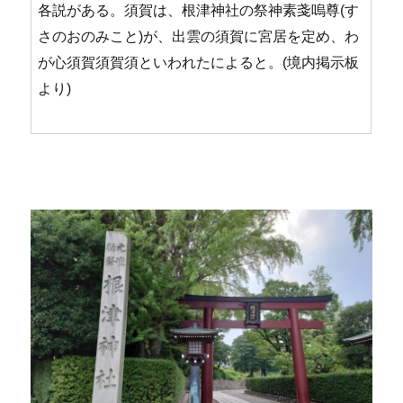
各説がある。須賀は、根津神社の祭神素戔嗚尊(す
さのおのみこと)が、出雲の須賀に宮居を定め、わ
が心須賀須賀須といわれたによると。(境内掲示板
より)