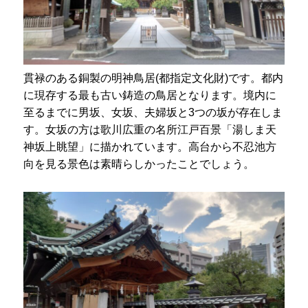
貫禄のある銅製の明神鳥居(都指定文化財)です。都内
に現存する最も古い鋳造の鳥居となります。境内に
至るまでに男坂、女坂、夫婦坂と3つの坂が存在しま
す。女坂の方は歌川広重の名所江戸百景「湯しま天
神坂上眺望」に描かれています。高台から不忍池方
向を見る景色は素晴らしかったことでしょう。