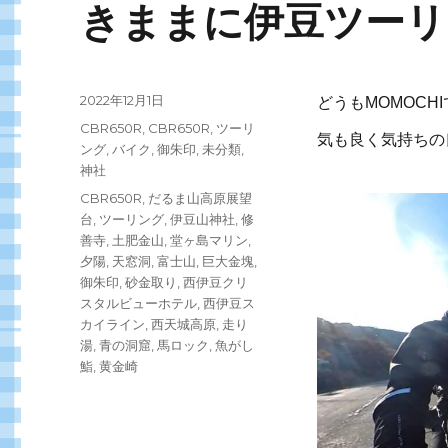
きままに伊豆ツーリン
投
2022年12月1日
どうもMOMOC
稿
カ
CBR650R
,
CBR650R
,
ツーリ
気も良く気持ちの
日:
テ
ング
,
バイク
,
御朱印
,
未分類
,
ゴ
神社
リ
タ
CBR650R
,
だるま山高原展望
ー
グ
台
,
ツーリング
,
伊豆山神社
,
修
善寺
,
土肥金山
,
堂ヶ島マリン
,
夕陽
,
天窓洞
,
富士山
,
巨大金塊
,
御朱印
,
砂金取り
,
西伊豆クリ
スタルビューホテル
,
西伊豆ス
カイライン
,
西天城高原
,
走り
湯
,
青の洞窟
,
馬ロック
,
魚がし
鮨
,
黄金崎