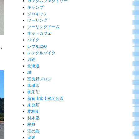
ガンダムファクトリー
キャンプ
ソロキャン
ツーリング
ツーリングドーム
ネットカフェ
バイク
レブル250
い
レンタルバイク
刀剣
北海道
城
富良野メロン
御城印
御朱印
新倉山富士浅間公園
未分類
本栖湖
材木座
桜貝
江の島
温泉