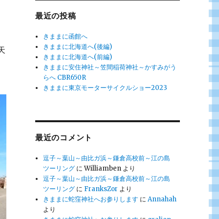
最近の投稿
きままに函館へ
きままに北海道へ(後編)
天
きままに北海道へ(前編)
きままに安住神社～笠間稲荷神社～かすみがう
らへ CBR650R
きままに東京モーターサイクルショー2023
最近のコメント
逗子～葉山～由比ガ浜～鎌倉高校前～江の島
ツーリング
に
Williamben
より
逗子～葉山～由比ガ浜～鎌倉高校前～江の島
ツーリング
に
FranksZor
より
きままに蛇窪神社へお参りします
に
Annahah
より